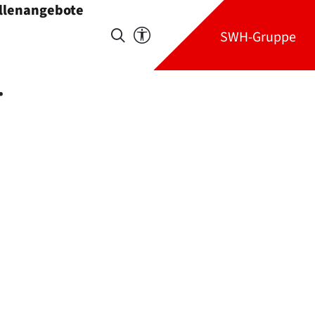
llenangebote
ffnen
SWH-Gruppe
.